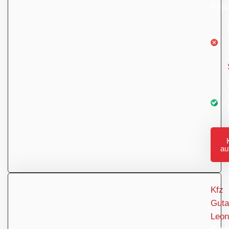
Repa
er
au
Kfz
Guta
Leon