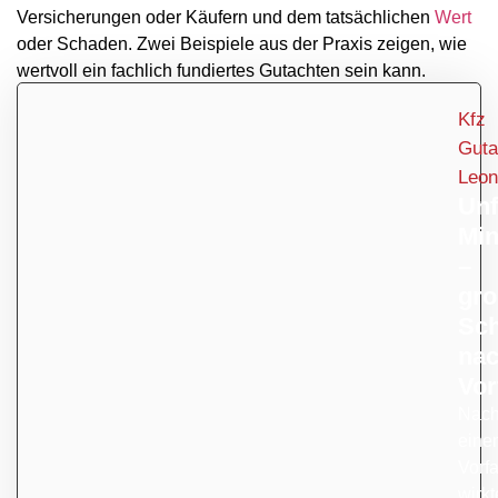
Versicherungen oder Käufern und dem tatsächlichen
Wert
oder Schaden. Zwei Beispiele aus der Praxis zeigen, wie
wertvoll ein fachlich fundiertes Gutachten sein kann.
Kfz
Guta
Leon
Unf
Min
–
gro
Sc
na
Vor
Nac
eine
Vorf
wirkt