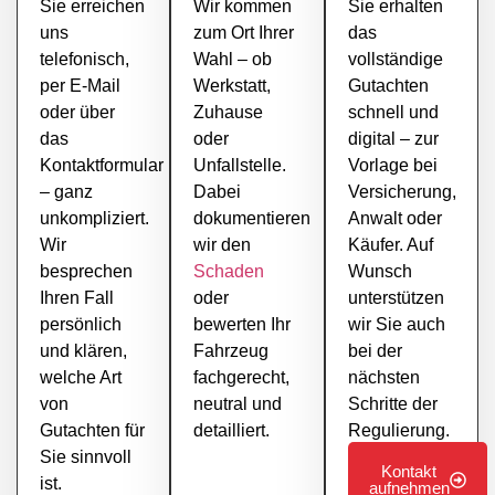
Sie erreichen
Wir kommen
Sie erhalten
uns
zum Ort Ihrer
das
telefonisch,
Wahl – ob
vollständige
per E-Mail
Werkstatt,
Gutachten
oder über
Zuhause
schnell und
das
oder
digital – zur
Kontaktformular
Unfallstelle.
Vorlage bei
– ganz
Dabei
Versicherung,
unkompliziert.
dokumentieren
Anwalt oder
Wir
wir den
Käufer. Auf
besprechen
Schaden
Wunsch
Ihren Fall
oder
unterstützen
persönlich
bewerten Ihr
wir Sie auch
und klären,
Fahrzeug
bei der
welche Art
fachgerecht,
nächsten
von
neutral und
Schritte der
Gutachten für
detailliert.
Regulierung.
Sie sinnvoll
Kontakt
ist.
aufnehmen