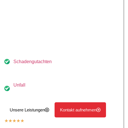
Seit über 10 Jahren stehen wir unseren Kunden in
Hamburg und Umgebung als unabhängiger Kfz Gutachter
zur Seite. Ob nach einem unverschuldeten Unfall oder bei
der Bewertung Ihres Fahrzeugs: Wir sorgen dafür, dass Sie
Ihre Ansprüche vollumfänglich durchsetzen können. Auf
uns können Sie sich verlassen – wir freuen uns auf Ihre
Anfrage.
Maximale Entschädigung für Geschädigte: Unfall- und
Schadengutachten
sind für Sie als Geschädigter kostenfrei
Schnelle Hilfe nach dem
Unfall
: Erstellung Ihres Gutachtens in der Regel innerhalb
von 24–48 Stunden
Unsere Leistungen
Kontakt aufnehmen
★
★
★
★
★
5,0 Sterne Bewertung auf Basis Google Bewertungen