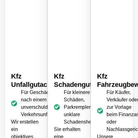
Kfz
Kfz
Kfz
Unfallgutachten
Schadengutachten
Fahrzeugbew
Für Geschädigte
Für kleinere
Für Käufer,
nach einem
Schäden,
Verkäufer ode
unverschuldeten
Parkrempler oder
zur Vorlage
Verkehrsunfall
unklare
beim Finanza
Wir erstellen
Schadensherkunft
oder
ein
Sie erhalten
Nachlassgeric
objektives
eine
Unsere