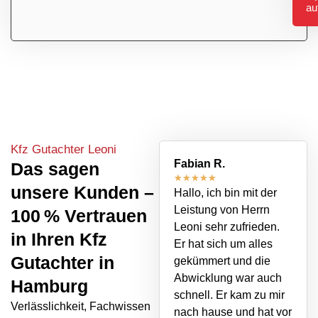
er
au
Kfz Gutachter Leoni
Fabian R.
Das sagen
★
★
★
★
★
unsere Kunden –
Hallo, ich bin mit der
Leistung von Herrn
100 % Vertrauen
Leoni sehr zufrieden.
in Ihren Kfz
Er hat sich um alles
Gutachter in
gekümmert und die
Abwicklung war auch
Hamburg
schnell. Er kam zu mir
Verlässlichkeit, Fachwissen
nach hause und hat vor