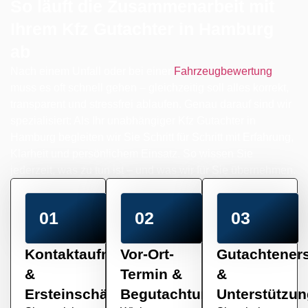
So läuft die Zusammenarbeit mit
Ihrem Kfz Gutachter in Hamburg
ab
Nach einem Unfall oder bei einer
Fahrzeugbewertung
muss es oft schnell gehen – gleichzeitig soll alles korrekt,
transparent und stressfrei ablaufen. Genau darauf sind wir
spezialisiert: Als Ihr unabhängiger Kfz Gutachter in
Hamburg begleiten wir Sie Schritt für Schritt mit Erfahrung,
Klarheit und persönlichem Einsatz. So wissen Sie
jederzeit, was zu tun ist – und was wir für Sie übernehmen.
01
02
03
Kontaktaufnahme
Vor-Ort-
Gutachteners
&
Termin &
&
Ersteinschätzung
Begutachtung
Unterstützun