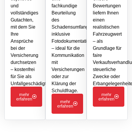
und
fachkundige
Bewertungen
vollständiges
Beurteilung
liefern Ihnen
Gutachten,
des
einen
mit dem Sie
Schadensumfangs
realistischen
Ihre
inklusive
Fahrzeugwert
Ansprüche
Fotodokumentation
– als
bei der
– ideal für die
Grundlage für
Versicherung
Kommunikation
faire
durchsetzen
mit
Verkaufsverhandl
– kostenfrei
Versicherungen
steuerliche
für Sie als
oder zur
Zwecke oder
Unfallgeschädigter.
Klärung der
Erbangelegenheite
Schuldfrage.
mehr
mehr
erfahren
erfahren
mehr
erfahren