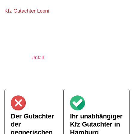
Kfz Gutachter Leoni
Versicherungsgutachter oder
unabhängiger Kfz Gutachter in
Hamburg – was ist die bessere
Wahl?
Nach einem
Unfall
stellt sich vielen Geschädigten die
Frage: Soll ich den Gutachter der gegnerischen
Versicherung akzeptieren – oder lieber einen
unabhängigen Kfz Gutachter in Hamburg beauftragen? Die
Antwort ist entscheidend für die Höhe Ihrer Entschädigung.
Der Gutachter
Ihr unabhängiger
der
Kfz Gutachter in
gegnerischen
Hamburg