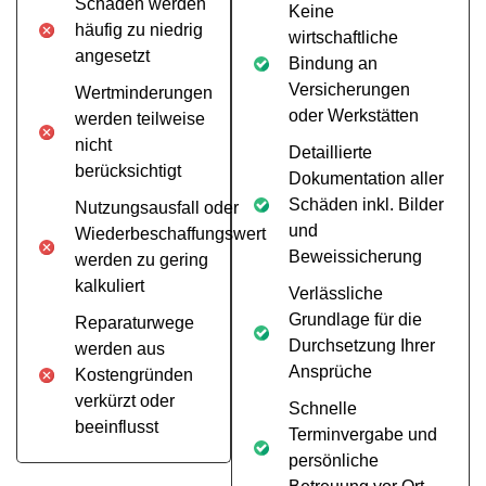
Schäden werden
Keine
häufig zu niedrig
wirtschaftliche
angesetzt
Bindung an
Versicherungen
Wertminderungen
oder Werkstätten
werden teilweise
nicht
Detaillierte
berücksichtigt
Dokumentation aller
Schäden inkl. Bilder
Nutzungsausfall oder
und
Wiederbeschaffungswert
Beweissicherung
werden zu gering
kalkuliert
Verlässliche
Grundlage für die
Reparaturwege
Durchsetzung Ihrer
werden aus
Ansprüche
Kostengründen
verkürzt oder
Schnelle
beeinflusst
Terminvergabe und
persönliche