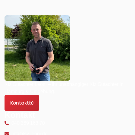
Kfz Gutachter Leoni – Ihr unabhängiger Kfz Gutachter in
Hamburg & Umgebung.
Kontakt
Kontakt
040 369 163 70
info@sv-leoni.de