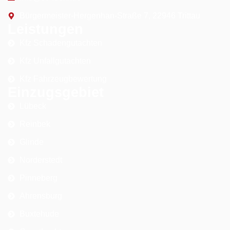
Bürgermeister-Hergenhan-Straße 7, 22946 Trittau
Leistungen
Kfz Schadengutachten
Kfz Unfallgutachten
Kfz Fahrzeugbewertung
Einzugsgebiet
Lübeck
Reinbek
Glinde
Norderstedt
Pinneberg
Ahrensburg
Buxtehude