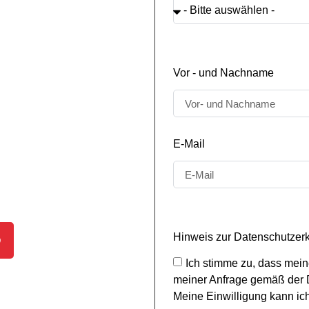
 in Bad Oldesloe und
, ob es sich um einen
Vor - und Nachname
wertung eines Fahrzeugs: Wir
g geltend gemacht werden
r freuen uns darauf, von Ihnen
Unfall- und
E-Mail
 Ihres Gutachtens in der Regel
Hinweis zur Datenschutzer
Ich stimme zu, dass mei
Bewertungen
meiner Anfrage gemäß der D
Meine Einwilligung kann ich