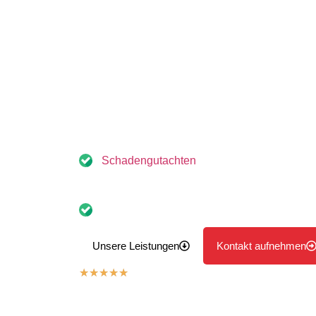
Umgebung
Seit mehr als einem Jahrzehnt unterstützen wir
Umgebung als unabhängige Kfz Gutachter. Egal
unverschuldeten Unfall handelt oder um die Be
stellen sicher, dass alle Ansprüche vollständi
können. Sie können sich auf uns verlassen – wi
zu hören.
Maximale Entschädigung für Geschädigte: 
Schadengutachten
sind für Sie als Geschädigter kostenfrei
Schnelle Hilfe nach dem Unfall: Erstellung
innerhalb von 24–48 Stunden
Unsere Leistungen
Kontakt aufnehmen
★
★
★
★
★
5,0 Sterne Bewertung auf Basis Google 