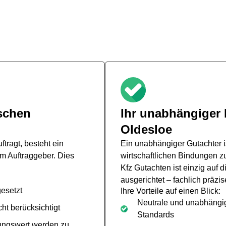
ter oder unabhängiger Kfz
die bessere Wahl?
e: Sollte man den Gutachter der gegnerischen Versicherung akz
ntscheidung kann einen großen Einfluss auf die Höhe der Ents
schen
Ihr unabhängiger 
Oldesloe
tragt, besteht ein
Ein unabhängiger Gutachter i
um Auftraggeber. Dies
wirtschaftlichen Bindungen z
Kfz Gutachten ist einzig auf 
ausgerichtet – fachlich präzis
esetzt
Ihre Vorteile auf einen Blick:
Neutrale und unabhängi
ht berücksichtigt
Standards
ungswert werden zu