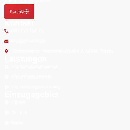
Hamburg & Umgebung.
Kontakt
Kontakt
040 369 163 70
info@sv-leoni.de
Bürgermeister-Hergenhan-Straße 7, 22946 Trittau
Leistungen
Kfz Schadengutachten
Kfz Unfallgutachten
Kfz Fahrzeugbewertung
Einzugsgebiet
Lübeck
Reinbek
Glinde