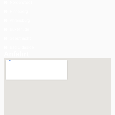
Norderstedt
Pinneberg
Ahrensburg
Buxtehude
Geesthacht
Bad Oldesloe
Anfahrt