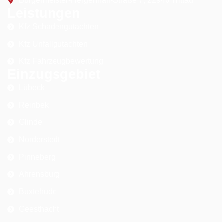
Bürgermeister-Hergenhan-Straße 7, 22946 Trittau
Leistungen
Kfz Schadengutachten
Kfz Unfallgutachten
Kfz Fahrzeugbewertung
Einzugsgebiet
Lübeck
Reinbek
Glinde
Norderstedt
Pinneberg
Ahrensburg
Buxtehude
Geesthacht