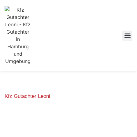
Kfz Gutachter Leoni
Was genau ist ein
Schadengutachten – und
wie hilft es Ihnen nach